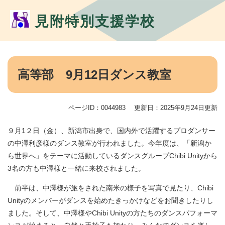
ペ
メ
ー
ニ
見附特別支援学校
ジ
ュ
の
ー
先
を
頭
飛
本
で
ば
文
高等部 9月12日ダンス教室
す。
し
て
本
ページID：0044983
更新日：2025年9月24日更新
文
へ
９月1２日（金）、新潟市出身で、国内外で活躍するプロダンサー
の中澤利彦様のダンス教室が行われました。今年度は、「新潟か
ら世界へ」をテーマに活動しているダンスグループChibi Unityから
3名の方も中澤様と一緒に来校されました。
前半は、中澤様が旅をされた南米の様子を写真で見たり、Chibi
Unityのメンバーがダンスを始めたきっかけなどをお聞きしたりし
ました。そして、中澤様やChibi Unityの方たちのダンスパフォーマ