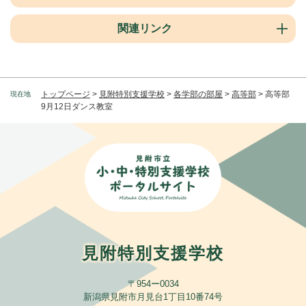
関連リンク
トップページ
>
見附特別支援学校
>
各学部の部屋
>
高等部
>
高等部
現在地
9月12日ダンス教室
見附特別支援学校
〒954ー0034
新潟県見附市月見台1丁目10番74号