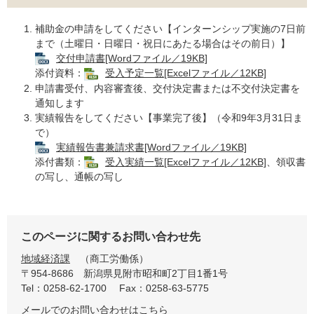
補助金の申請をしてください【インターンシップ実施の7日前
まで（土曜日・日曜日・祝日にあたる場合はその前日）】
交付申請書[Wordファイル／19KB]
添付資料：
受入予定一覧[Excelファイル／12KB]
申請書受付、内容審査後、交付決定書または不交付決定書を
通知します
実績報告をしてください【事業完了後】（令和9年3月31日ま
で）
実績報告書兼請求書[Wordファイル／19KB]
添付書類：
受入実績一覧[Excelファイル／12KB]
、領収書
の写し、通帳の写し
このページに関するお問い合わせ先
地域経済課
商工労働係
〒954-8686
新潟県見附市昭和町2丁目1番1号
Tel：0258-62-1700
Fax：0258-63-5775
メールでのお問い合わせはこちら