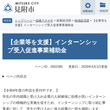
ペ
メ
ー
ニ
閲
ジ
ュ
覧
の
ー
補
トップページ
>
組織でさがす
>
産業経済部
>
地域経済課
>
【企業等を
現在地
先
を
支援】インターンシップ受入促進事業補助金
助
頭
飛
で
ば
本
す。
し
文
【企業等を支援】インターンシッ
て
本
プ受入促進事業補助金
文
へ
ページID：0002380
更新日：2026年4月1日更新
ページ内目次
【令和8年度の申請を受付中です。】
学生の市内就職と受け入れ企業の人材確保に効果が高いインターン
シップの積極的な実施を促すため、インターンシップに取り組む事
業者に対して、学生の受け入れに係る経費の一部を補助します。