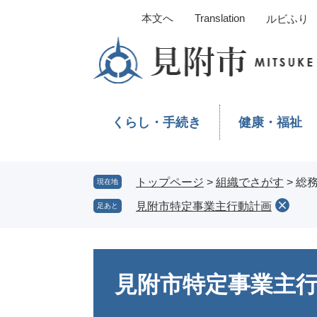
ペ
メ
本文へ
Translation
ルビふり
ー
ニ
ジ
ュ
の
ー
先
を
頭
飛
で
ば
くらし・手続き
健康・福祉
す。
し
て
本
文
トップページ
>
組織でさがす
>
総
現在地
へ
見附市特定事業主行動計画
足あと
本
文
見附市特定事業主