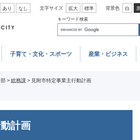
文字サイズ
背景色
あり
なし
拡大
標準
白
キーワード検索
子育て・文化・スポーツ
産業・ビジネス
務部
>
総務課
>
見附市特定事業主行動計画
行動計画