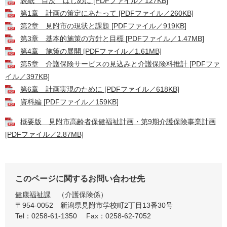
表紙 目次 はじめに [PDFファイル／127KB]
第1章 計画の策定にあたって [PDFファイル／260KB]
第2章 見附市の現状と課題 [PDFファイル／919KB]
第3章 基本的施策の方針と目標 [PDFファイル／1.47MB]
第4章 施策の展開 [PDFファイル／1.61MB]
第5章 介護保険サービスの見込みと介護保険料推計 [PDFファ
イル／397KB]
第6章 計画実現のために [PDFファイル／618KB]
資料編 [PDFファイル／159KB]
概要版 見附市高齢者保健福祉計画・第9期介護保険事業計画
[PDFファイル／2.87MB]
このページに関するお問い合わせ先
健康福祉課
介護保険係
〒954-0052
新潟県見附市学校町2丁目13番30号
Tel：0258-61-1350
Fax：0258-62-7052