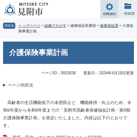
ペ
メ
ー
ニ
閲
ジ
ュ
覧
の
ー
補
トップページ
>
組織でさがす
>
健康福祉医療部
>
健康福祉課
>
介護保
現在地
先
を
険事業計画
助
頭
飛
で
ば
本
す。
し
文
介護保険事業計画
て
本
文
ページID：0002636
更新日：2024年4月19日更新
へ
ページ内目次
高齢者の生活機能低下の未然防止と、機能維持・向上のため、令
和6年度から令和8年度までの「見附市高齢者保健福祉計画・第9期
介護保険事業計画」を策定いたしました。内容は以下のとおりで
す。