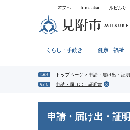
ペ
メ
本文へ
Translation
ルビふり
ー
ニ
ジ
ュ
の
ー
先
を
頭
飛
で
ば
くらし・手続き
健康・福祉
す。
し
て
本
文
トップページ
>
申請・届け出・証
現在地
へ
申請・届け出・証明書
足あと
本
文
申請・届け出・証