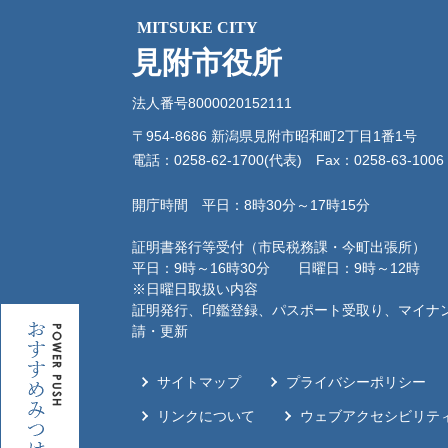
MITSUKE CITY
見附市役所
法人番号8000020152111
〒954-8686 新潟県見附市昭和町2丁目1番1号
電話：0258-62-1700(代表)
Fax：0258-63-1006
開庁時間 平日：8時30分～17時15分
証明書発行等受付（市民税務課・今町出張所）
平日：9時～16時30分 日曜日：9時～12時
※日曜日取扱い内容
証明発行、印鑑登録、パスポート受取り、マイナ
お
請・更新
す
す
サイトマップ
プライバシーポリシー
め
み
リンクについて
ウェブアクセシビリテ
つ