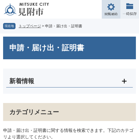
ペ
メ
ー
ニ
閲
ジ
ュ
覧
の
ー
補
トップページ
>
申請・届け出・証明書
現在地
先
を
助
頭
飛
本
で
ば
文
申請・届け出・証明書
す。
し
て
本
文
へ
新着情報
カテゴリメニュー
申請・届け出・証明書に関する情報を検索できます。下記のカテゴ
リより選択してください。