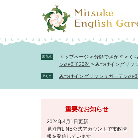
ペ
メ
ー
ニ
ジ
ュ
の
ー
先
を
頭
飛
で
ば
トップページ
>
分類でさがす
>
く
現在地
す。
し
ンの様子2024
>
みつけイングリッシュ
て
みつけイングリッシュガーデンの様子(
足あと
本
文
へ
重要なお知らせ
2024年4月1日更新
見附市LINE公式アカウントで市政情
報を発信しています