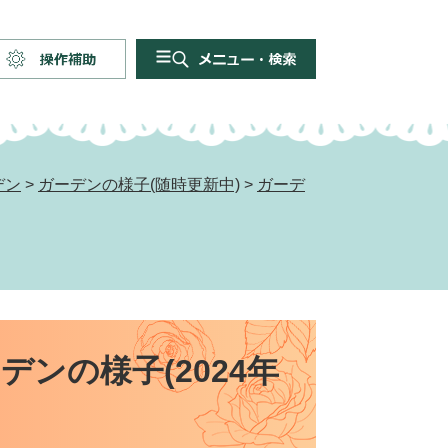
操
メ
作
ニ
補
ュ
助
ー・
検
デン
>
ガーデンの様子(随時更新中)
>
ガーデ
索
ンの様子(2024年