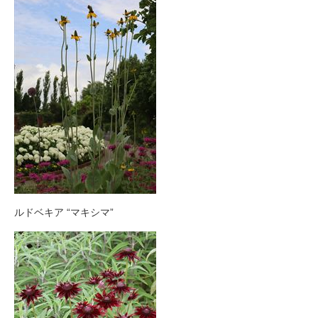
ルドベキア “マキシマ”