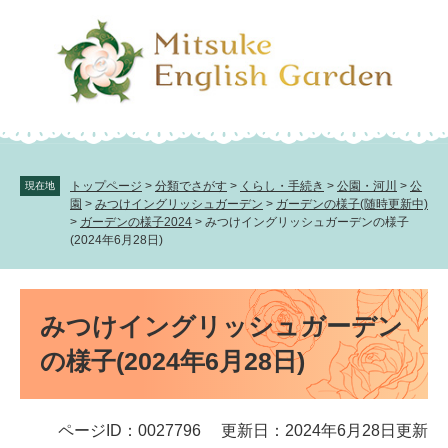
ペ
メ
ー
ニ
ジ
ュ
の
ー
先
を
頭
飛
で
ば
す。
し
て
トップページ
>
分類でさがす
>
くらし・手続き
>
公園・河川
>
公
現在地
本
園
>
みつけイングリッシュガーデン
>
ガーデンの様子(随時更新中)
文
>
ガーデンの様子2024
>
みつけイングリッシュガーデンの様子
(2024年6月28日)
へ
本
文
みつけイングリッシュガーデン
の様子(2024年6月28日)
ページID：0027796
更新日：2024年6月28日更新