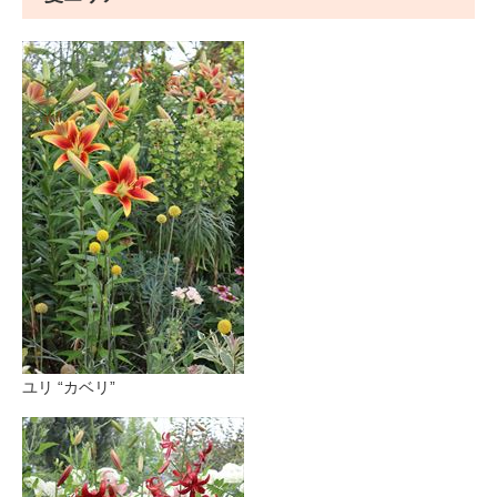
ユリ “カベリ”