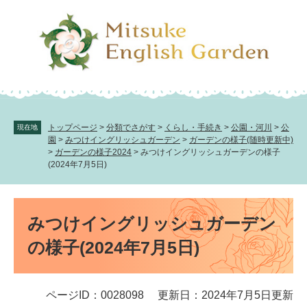
ペ
メ
ー
ニ
ジ
ュ
の
ー
先
を
頭
飛
で
ば
す。
し
て
トップページ
>
分類でさがす
>
くらし・手続き
>
公園・河川
>
公
現在地
本
園
>
みつけイングリッシュガーデン
>
ガーデンの様子(随時更新中)
文
>
ガーデンの様子2024
>
みつけイングリッシュガーデンの様子
(2024年7月5日)
へ
本
文
みつけイングリッシュガーデン
の様子(2024年7月5日)
ページID：0028098
更新日：2024年7月5日更新