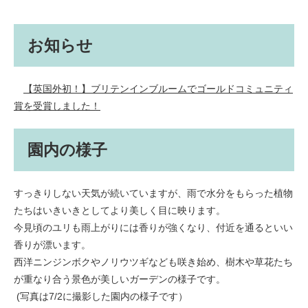
お知らせ
【英国外初！】ブリテンインブルームでゴールドコミュニティ
賞を受賞しました！
園内の様子
すっきりしない天気が続いていますが、雨で水分をもらった植物
たちはいきいきとしてより美しく目に映ります。
今見頃のユリも雨上がりには香りが強くなり、付近を通るといい
香りが漂います。
西洋ニンジンボクやノリウツギなども咲き始め、樹木や草花たち
が重なり合う景色が美しいガーデンの様子です。
(写真は7/2に撮影した園内の様子です）