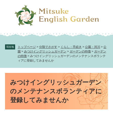
ペ
メ
ー
ニ
ジ
ュ
の
ー
先
を
頭
飛
で
ば
す。
し
て
トップページ
>
分類でさがす
>
くらし・手続き
>
公園・河川
>
公
現在地
本
園
>
みつけイングリッシュガーデン
>
ガーデンの特徴
>
ガーデン
文
の特徴
>
みつけイングリッシュガーデンのメンテナンスボランテ
ィアに登録してみませんか
へ
本
文
みつけイングリッシュガーデン
のメンテナンスボランティアに
登録してみませんか