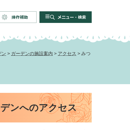
操
メ
作
ニ
補
ュ
助
ー・
検
デン
>
ガーデンの施設案内
>
アクセス
>
みつ
索
ーデンへのアクセス