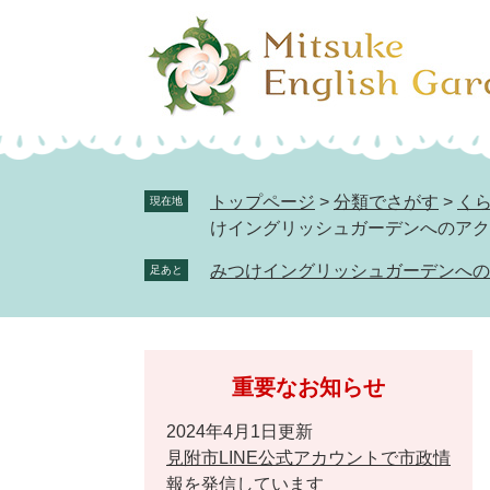
ペ
メ
ー
ニ
ジ
ュ
の
ー
先
を
頭
飛
で
ば
トップページ
>
分類でさがす
>
く
現在地
す。
し
けイングリッシュガーデンへのアク
て
みつけイングリッシュガーデンへの
足あと
本
文
へ
重要なお知らせ
2024年4月1日更新
見附市LINE公式アカウントで市政情
報を発信しています