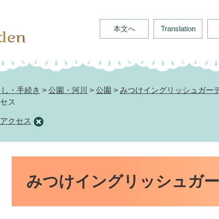
本文へ
Translation
らし・手続き
>
公園・河川
>
公園
>
みつけイングリッシュガー
セス
アクセス
本
文
みつけイングリッシュガ