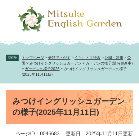
ペ
メ
ー
ニ
ジ
ュ
の
ー
先
を
頭
飛
で
ば
す。
し
て
トップページ
>
分類でさがす
>
くらし・手続き
>
公園・河川
>
公
現在地
本
園
>
みつけイングリッシュガーデン
>
ガーデンの様子(随時更新中)
文
>
ガーデンの様子2025
>
みつけイングリッシュガーデンの様子
(2025年11月11日)
へ
本
文
みつけイングリッシュガーデン
の様子(2025年11月11日)
ページID：0046683
更新日：2025年11月11日更新