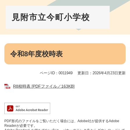
ペ
メ
ー
ニ
ジ
ュ
見附市立今町小学校
の
ー
先
を
頭
飛
で
ば
す。
し
本
て
文
令和8年度校時表
本
文
へ
ページID：0011949
更新日：2026年4月23日更新
R8校時表 [PDFファイル／163KB]
PDF形式のファイルをご覧いただく場合には、Adobe社が提供するAdobe
Readerが必要です。