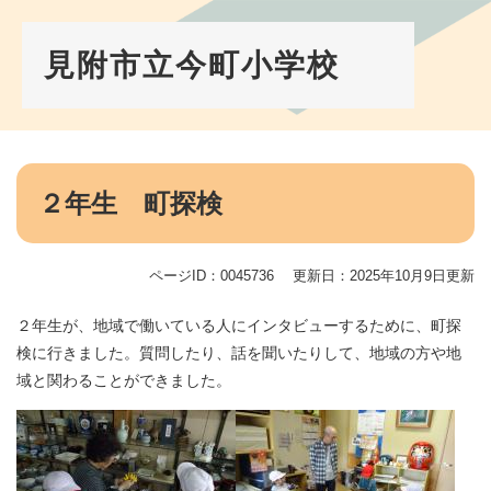
ペ
メ
ー
ニ
ジ
ュ
見附市立今町小学校
の
ー
先
を
頭
飛
で
ば
す。
し
本
て
文
２年生 町探検
本
文
へ
ページID：0045736
更新日：2025年10月9日更新
２年生が、地域で働いている人にインタビューするために、町探
検に行きました。質問したり、話を聞いたりして、地域の方や地
域と関わることができました。