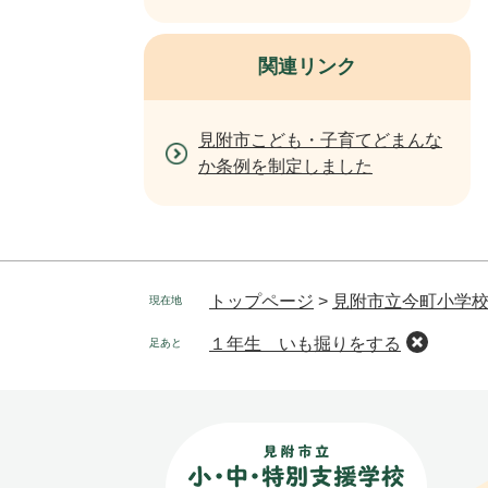
関連リンク
見附市こども・子育てどまんな
か条例を制定しました
トップページ
>
見附市立今町小学
現在地
１年生 いも掘りをする
足あと