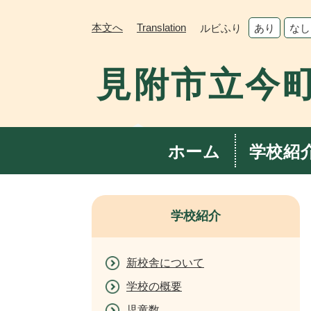
ペ
メ
ー
ニ
本文へ
Translation
ルビふり
あり
なし
ジ
ュ
の
ー
見附市立今
先
を
頭
飛
で
ば
す。
し
て
ホーム
学校紹
本
文
へ
学校紹介
新校舎について
学校の概要
児童数