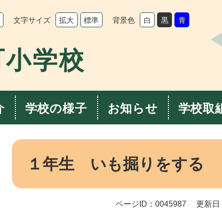
文字サイズ
背景色
拡大
標準
白
黒
青
町小学校
介
学校の様子
お知らせ
学校取
本
文
１年生 いも掘りをする
ページID：0045987
更新日：