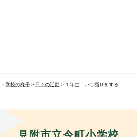
校
>
学校の様子
>
日々の活動
>
１年生 いも掘りをする
見附市立今町小学校