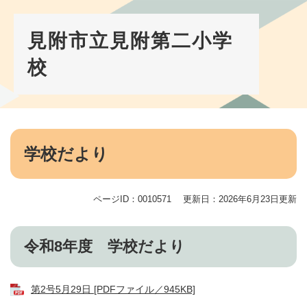
ペ
メ
ー
ニ
ジ
ュ
見附市立見附第二小学
の
ー
校
先
を
頭
飛
で
ば
す。
し
て
本
本
文
学校だより
文
へ
ページID：0010571
更新日：2026年6月23日更新
令和8年度 学校だより
第2号5月29日 [PDFファイル／945KB]