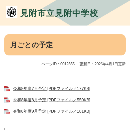
ペ
メ
ー
ニ
見附市立見附中学校
ジ
ュ
の
ー
先
を
頭
飛
本
で
ば
文
月ごとの予定
す。
し
て
本
文
ページID：0012355
更新日：2026年4月1日更新
へ
令和8年度7月予定 [PDFファイル／177KB]
令和8年度8月予定 [PDFファイル／550KB]
令和8年度9月予定 [PDFファイル／181KB]