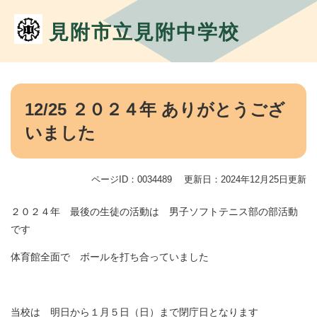
ペ
メ
ー
ニ
見附市立見附中学校
ジ
ュ
の
ー
先
を
頭
飛
本
で
ば
文
12/25 ２０２４年 ありがとうござ
す。
し
て
いました
本
文
へ
ページID：0034489
更新日：2024年12月25日更新
２０２４年 最後の生徒の活動は 男子ソフトテニス部の部活動
です
体育館全面で ボールを打ち合っていました
当校は 明日から１月５日（日）まで閉庁日となります