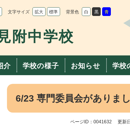
文字サイズ
背景色
拡大
標準
白
黒
青
見附中学校
紹介
学校の様子
お知らせ
学校
本
文
6/23 専門委員会がありま
ページID：0041632
更新日