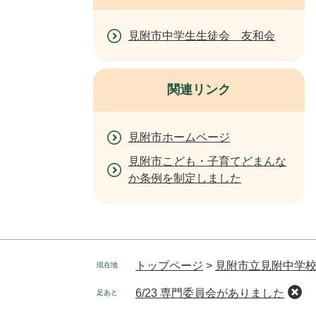
見附市中学生生徒会 友和会
関連リンク
見附市ホームページ
見附市こども・子育てどまんな
か条例を制定しました
トップページ
>
見附市立見附中学
現在地
6/23 専門委員会がありました
足あと