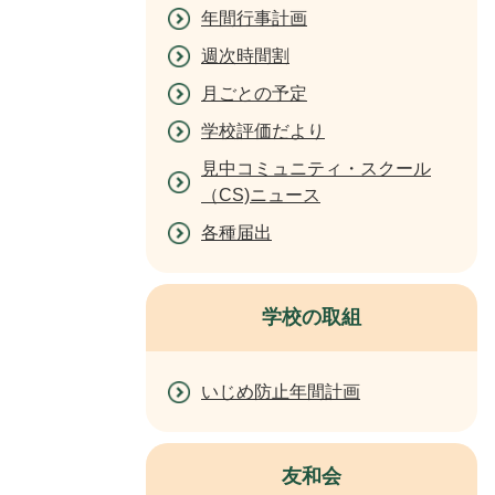
年間行事計画
週次時間割
月ごとの予定
学校評価だより
見中コミュニティ・スクール
（CS)ニュース
各種届出
学校の取組
いじめ防止年間計画
友和会