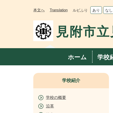
ペ
メ
ー
ニ
本文へ
Translation
ルビふり
あり
なし
ジ
ュ
の
ー
見附市立
先
を
頭
飛
で
ば
す。
し
て
ホーム
学校
本
文
へ
学校紹介
学校の概要
沿革