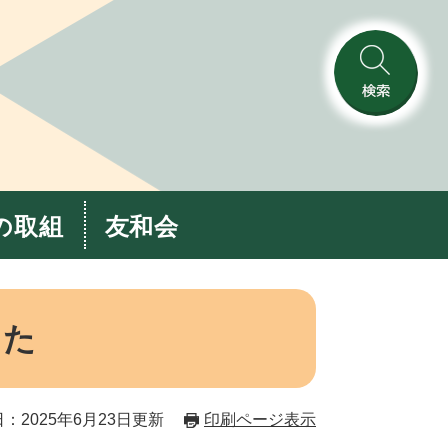
検
索
の取組
友和会
した
：2025年6月23日更新
印刷ページ表示