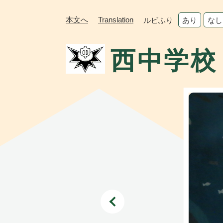
ペ
メ
ー
ニ
本文へ
Translation
ルビふり
あり
なし
ジ
ュ
の
ー
西中学校
先
を
頭
飛
で
ば
す。
し
て
本
文
へ