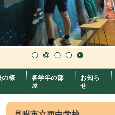
校の様
各学年の部
お知ら
屋
せ
本
文
見附市立西中学校