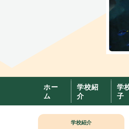
ホー
学校紹
学
ム
介
子
学校紹介