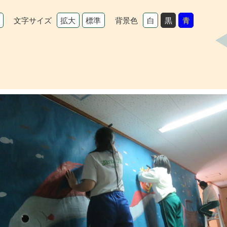
文字サイズ
背景色
拡大
標準
白
黒
青