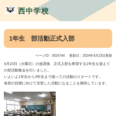
ペ
メ
ー
ニ
西中学校
ジ
ュ
の
ー
先
を
頭
飛
本
で
ば
文
1年生 部活動正式入部
す。
し
て
本
ページID：0024744
更新日：2024年4月23日更新
文
へ
4月23日（火曜日）の放課後、正式入部を希望する1年生を迎えて
の部活動集会を行いました。
いよいよ1年生から3年生まで揃っての活動のスタートです。
各部の目標に向けて充実した活動になることを期待しています。