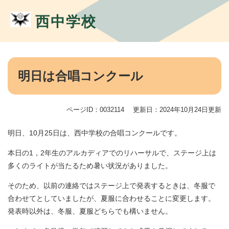
ペ
メ
ー
ニ
西中学校
ジ
ュ
の
ー
先
を
頭
飛
本
で
ば
文
明日は合唱コンクール
す。
し
て
本
ページID：0032114
更新日：2024年10月24日更新
文
へ
明日、10月25日は、西中学校の合唱コンクールです。
本日の1，2年生のアルカディアでのリハーサルで、ステージ上は
多くのライトが当たるため暑い状況がありました。
そのため、以前の連絡ではステージ上で発表するときは、冬服で
合わせてとしていましたが、夏服に合わせることに変更します。
発表時以外は、冬服、夏服どちらでも構いません。