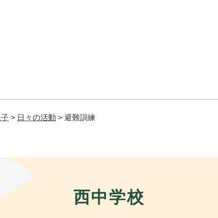
様子
>
日々の活動
>
避難訓練
西中学校