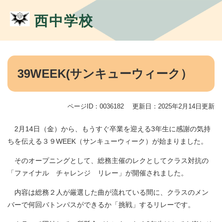
ペ
メ
ー
ニ
西中学校
ジ
ュ
の
ー
先
を
頭
飛
本
で
ば
文
39WEEK(サンキューウィーク）
す。
し
て
本
ページID：0036182
更新日：2025年2月14日更新
文
へ
2月14日（金）から、もうすぐ卒業を迎える3年生に感謝の気持
ちを伝える３９WEEK（サンキューウィーク）が始まりました。
そのオープニングとして、総務主催のレクとしてクラス対抗の
「ファイナル チャレンジ リレー」が開催されました。
内容は総務２人が厳選した曲が流れている間に、クラスのメン
バーで何回バトンパスができるか「挑戦」するリレーです。