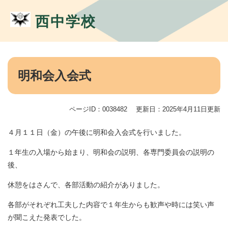
ペ
メ
ー
ニ
西中学校
ジ
ュ
の
ー
先
を
頭
飛
本
で
ば
文
明和会入会式
す。
し
て
本
ページID：0038482
更新日：2025年4月11日更新
文
へ
４月１１日（金）の午後に明和会入会式を行いました。
１年生の入場から始まり、明和会の説明、各専門委員会の説明の
後、
休憩をはさんで、各部活動の紹介がありました。
各部がそれぞれ工夫した内容で１年生からも歓声や時には笑い声
が聞こえた発表でした。