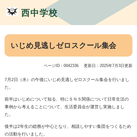
ペ
メ
ー
ニ
西中学校
ジ
ュ
の
ー
先
を
頭
飛
本
で
ば
文
いじめ見逃しゼロスクール集会
す。
し
て
本
ページID：0042336
更新日：2025年7月3日更新
文
へ
7月2日（水）の午後にいじめ見逃しゼロスクール集会を行いまし
た。
前半はいじめについて知る、特にＳＮＳ関係について日常生活の
事例から考えることについて、生活委員会が運営し実施しまし
た。
後半は2年生の総務が中心となり、相談しやすい集団をつくるため
の活動を行いました。