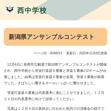
ペ
メ
ー
ニ
西中学校
ジ
ュ
の
ー
先
を
頭
飛
本
で
ば
文
新潟県アンサンブルコンテスト
す。
し
て
本
ページID：0048013
更新日：2025年12月8日更新
文
へ
12月6日に長岡市立劇場で新潟県アンサンブルコンテストが開催
され、西中学校から管楽打楽器６重奏と管楽５重奏の2チームが出
場しました。結果は管楽打楽器６重奏が金賞、管楽５重奏が銀賞
でした。すばらしい響きをホールいっぱいに響かせました。
管楽打楽器６重奏は代表選考に進むことができました。１２月
２１日の代表選考に向けて頑張ってください。
写真は１２月４日の昼休みに行われた校内での演奏会の様子で