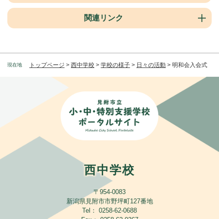
関連リンク
トップページ
>
西中学校
>
学校の様子
>
日々の活動
>
明和会入会式
現在地
西中学校
〒954-0083
新潟県見附市市野坪町127番地
Tel： 0258-62-0688