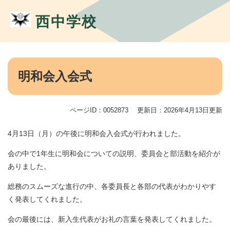
ペ
メ
ー
ニ
西中学校
ジ
ュ
の
ー
先
を
頭
飛
本
で
ば
文
明和会入会式
す。
し
て
本
ページID：0052873
更新日：2026年4月13日更新
文
へ
4月13日（月）の午後に明和会入会式が行われました。
会の中で1年生に明和会についての説明、委員会と部活動を紹介が
ありました。
総務のスムーズな進行の中、各委員長と各部の代表がわかりやす
く発表してくれました。
会の最後には、新入生代表がお礼の言葉を発表してくれました。