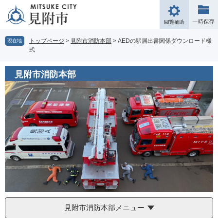
ペ
メ
ー
ニ
閲
ジ
ュ
覧
の
ー
補
トップページ
>
見附市消防本部
>
AEDの駅届出書関係ダウンロード様
現在地
先
を
式
助
頭
飛
で
ば
見附市消防本部
す。
し
て
本
文
へ
見附市消防本部メニュー