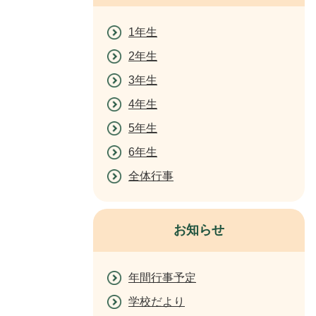
1年生
2年生
3年生
4年生
5年生
6年生
全体行事
お知らせ
年間行事予定
学校だより