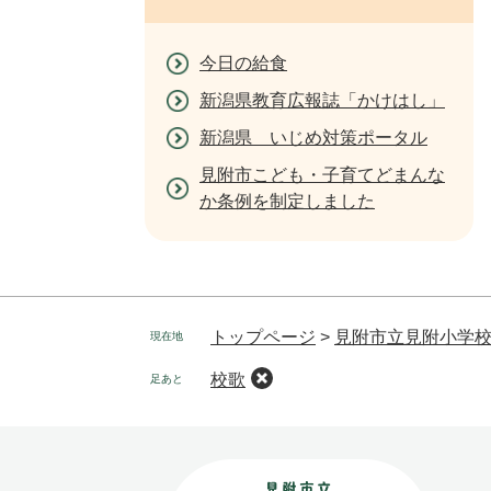
今日の給食
新潟県教育広報誌「かけはし」
新潟県 いじめ対策ポータル
見附市こども・子育てどまんな
か条例を制定しました
トップページ
>
見附市立見附小学
現在地
校歌
足あと