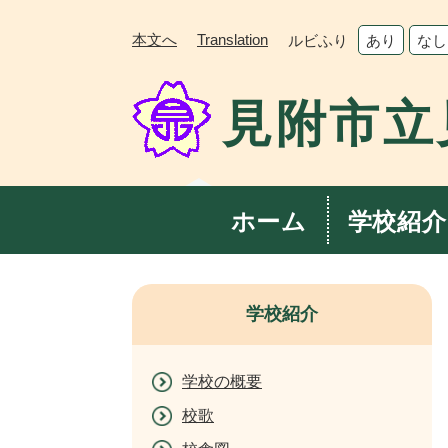
ペ
メ
ー
ニ
本文へ
Translation
ルビふり
あり
なし
ジ
ュ
の
ー
見附市立
先
を
頭
飛
で
ば
す。
し
て
ホーム
学校紹介
本
文
へ
学校紹介
学校の概要
校歌