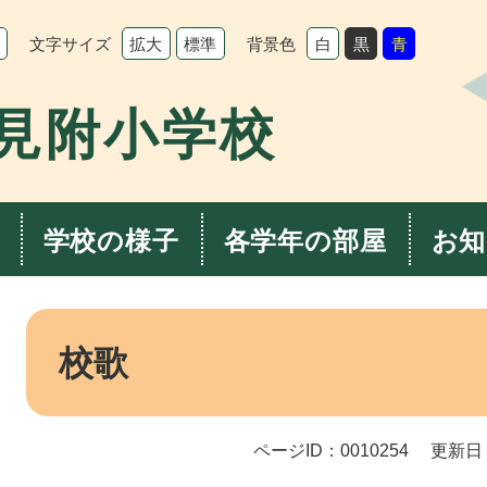
文字サイズ
背景色
拡大
標準
白
黒
青
見附小学校
学校の様子
各学年の部屋
お知
本
文
校歌
ページID：0010254
更新日：