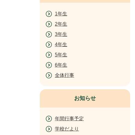
1年生
2年生
3年生
4年生
5年生
6年生
全体行事
お知らせ
年間行事予定
学校だより