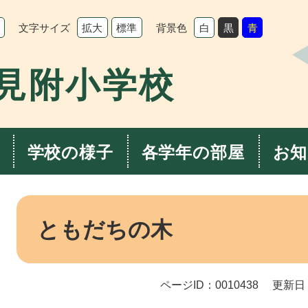
文字サイズ
背景色
拡大
標準
白
黒
青
見附小学校
学校の様子
各学年の部屋
お知
本
文
ともだちの木
ページID：0010438
更新日：