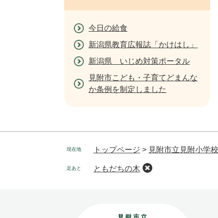
今日の給食
新潟県教育広報誌「かけはし」
新潟県 いじめ対策ポータル
見附市こども・子育てどまんな
か条例を制定しました
トップページ
>
見附市立見附小学
現在地
ともだちの木
足あと