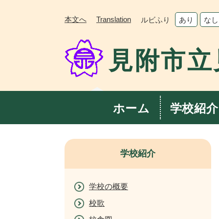
ペ
メ
ー
ニ
本文へ
Translation
ルビふり
あり
なし
ジ
ュ
の
ー
見附市立
先
を
頭
飛
で
ば
す。
し
て
ホーム
学校紹介
本
文
へ
学校紹介
学校の概要
校歌