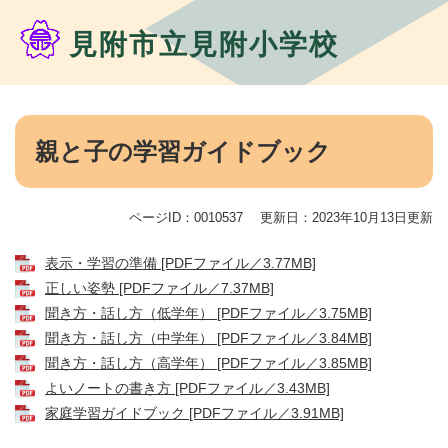
ペ
メ
ー
ニ
見附市立見附小学校
ジ
ュ
の
ー
先
を
頭
飛
本
で
ば
文
親と子の学習ガイドブック
す。
し
て
本
ページID：0010537
更新日：2023年10月13日更新
文
へ
表示・学習の準備 [PDFファイル／3.77MB]
正しい姿勢 [PDFファイル／7.37MB]
聞き方・話し方（低学年） [PDFファイル／3.75MB]
​聞き方・話し方（中学年） [PDFファイル／3.84MB]
聞き方・話し方（高学年） [PDFファイル／3.85MB]
よいノートの書き方 [PDFファイル／3.43MB]
家庭学習ガイドブック [PDFファイル／3.91MB]