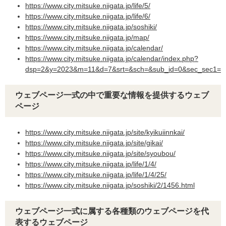
https://www.city.mitsuke.niigata.jp/life/5/
https://www.city.mitsuke.niigata.jp/life/6/​
https://www.city.mitsuke.niigata.jp/soshiki/
https://www.city.mitsuke.niigata.jp/map/​
https://www.city.mitsuke.niigata.jp/calendar/​
https://www.city.mitsuke.niigata.jp/calendar/index.php?
dsp=2&y=2023&m=11&d=7&srt=&sch=&sub_id=0&sec_sec1=0
ウェブページ一式の中で重要な情報を提供するウェブ
ページ
https://www.city.mitsuke.niigata.jp/site/kyikuiinnkai/​
https://www.city.mitsuke.niigata.jp/site/gikai/
https://www.city.mitsuke.niigata.jp/site/syoubou/
https://www.city.mitsuke.niigata.jp/life/1/4/​
https://www.city.mitsuke.niigata.jp/life/1/4/25/​
https://www.city.mitsuke.niigata.jp/soshiki/2/1456.html
ウェブページ一式に属する各種類のウェブページを代
表するウェブページ