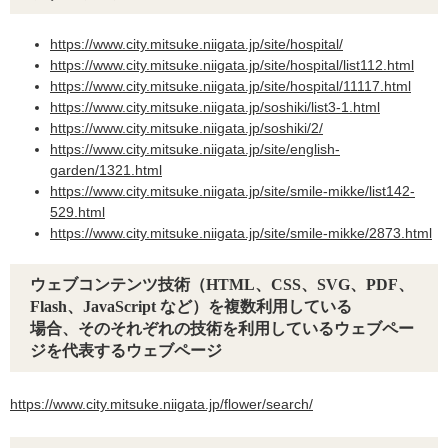
https://www.city.mitsuke.niigata.jp/site/hospital/​
https://www.city.mitsuke.niigata.jp/site/hospital/list112.html​
https://www.city.mitsuke.niigata.jp/site/hospital/11117.html​
https://www.city.mitsuke.niigata.jp/soshiki/list3-1.html​
https://www.city.mitsuke.niigata.jp/soshiki/2/​
https://www.city.mitsuke.niigata.jp/site/english-
garden/1321.html​
https://www.city.mitsuke.niigata.jp/site/smile-mikke/list142-
529.html​
https://www.city.mitsuke.niigata.jp/site/smile-mikke/2873.html​
ウェブコンテンツ技術（HTML、CSS、SVG、PDF、
Flash、JavaScript など）を複数利用している
場合、そのそれぞれの技術を利用しているウェブペー
ジを代表するウェブページ
https://www.city.mitsuke.niigata.jp/flower/search/​