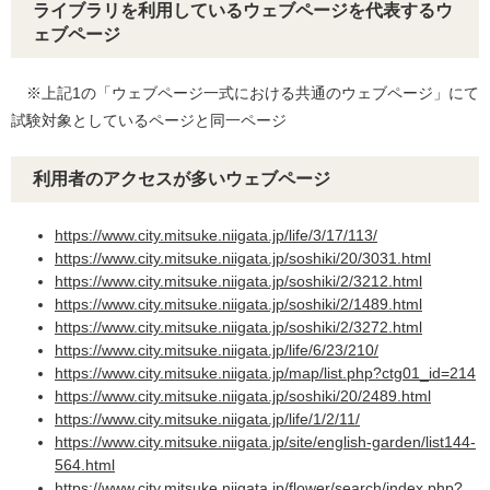
ライブラリを利用しているウェブページを代表するウ
ェブページ
※上記1の「ウェブページ一式における共通のウェブページ」にて
試験対象としているページと同一ページ
利用者のアクセスが多いウェブページ
https://www.city.mitsuke.niigata.jp/life/3/17/113/
https://www.city.mitsuke.niigata.jp/soshiki/20/3031.html
https://www.city.mitsuke.niigata.jp/soshiki/2/3212.html
https://www.city.mitsuke.niigata.jp/soshiki/2/1489.html
https://www.city.mitsuke.niigata.jp/soshiki/2/3272.html
https://www.city.mitsuke.niigata.jp/life/6/23/210/
https://www.city.mitsuke.niigata.jp/map/list.php?ctg01_id=214​
https://www.city.mitsuke.niigata.jp/soshiki/20/2489.html
https://www.city.mitsuke.niigata.jp/life/1/2/11/​
https://www.city.mitsuke.niigata.jp/site/english-garden/list144-
564.html​
https://www.city.mitsuke.niigata.jp/flower/search/index.php?