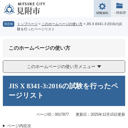
ペ
メ
ー
ニ
閲
ジ
ュ
覧
の
ー
補
トップページ
>
このホームページの使い方
>
JIS X 8341-3:2016の試
現在地
先
を
験を行ったページリスト
助
頭
飛
で
ば
す。
し
このホームページの使い方
て
本
文
このホームページの使い方メニュー
へ
本
文
JIS X 8341-3:2016の試験を行ったペ
ージリスト
ページID：0017877
更新日：2025年12月15日更新
ページ内目次