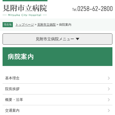
ペ
メ
ー
ニ
ジ
ュ
の
ー
先
を
トップページ
>
見附市立病院
>
病院案内
現在地
頭
飛
で
ば
見附市立病院メニュー
す。
し
て
本
本
文
病院案内
文
へ
基本理念
院長挨拶
概要・沿革
交通案内