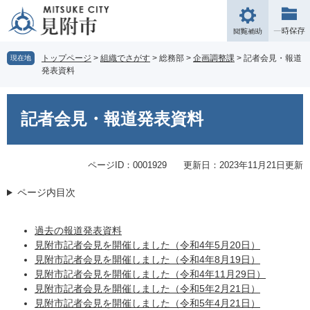
ペ
メ
ー
ニ
閲
ジ
ュ
覧
の
ー
補
トップページ
>
組織でさがす
>
総務部
>
企画調整課
>
記者会見・報道
現在地
先
を
発表資料
助
頭
飛
で
ば
本
す。
し
文
記者会見・報道発表資料
て
本
文
ページID：0001929
更新日：2023年11月21日更新
へ
ページ内目次
過去の報道発表資料
見附市記者会見を開催しました（令和4年5月20日）
見附市記者会見を開催しました（令和4年8月19日）
見附市記者会見を開催しました（令和4年11月29日）
見附市記者会見を開催しました（令和5年2月21日）
見附市記者会見を開催しました（令和5年4月21日）