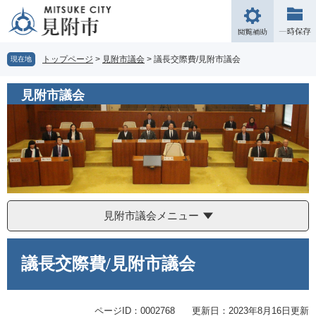
ペ
メ
ー
ニ
閲
ジ
ュ
覧
の
ー
補
トップページ
>
見附市議会
>
議長交際費/見附市議会
現在地
先
を
助
頭
飛
見附市議会
で
ば
す。
し
て
本
文
へ
見附市議会メニュー
本
文
議長交際費/見附市議会
ページID：0002768
更新日：2023年8月16日更新