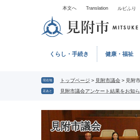
ペ
メ
本文へ
Translation
ルビふり
ー
ニ
ジ
ュ
の
ー
先
を
頭
飛
で
ば
くらし・手続き
健康・福祉
す。
し
て
本
文
トップページ
>
見附市議会
>
見附
現在地
へ
見附市議会アンケート結果をお知ら
足あと
見附市議会