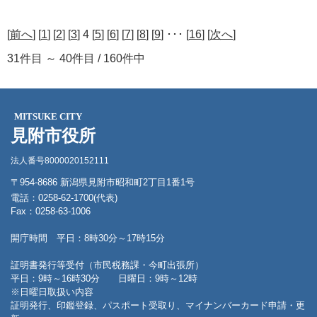
[
前へ
] [
1
] [
2
] [
3
] 4 [
5
] [
6
] [
7
] [
8
] [
9
] ･･･ [
16
] [
次へ
]
31件目 ～ 40件目 / 160件中
MITSUKE CITY
見附市役所
法人番号8000020152111
〒954-8686 新潟県見附市昭和町2丁目1番1号
電話：0258-62-1700(代表)
Fax：0258-63-1006
開庁時間 平日：8時30分～17時15分
証明書発行等受付（市民税務課・今町出張所）
平日：9時～16時30分 日曜日：9時～12時
※日曜日取扱い内容
証明発行、印鑑登録、パスポート受取り、マイナンバーカード申請・更