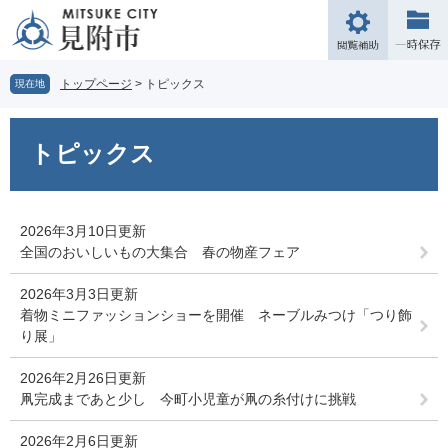
ペ
メ
ー
ニ
閲
ジ
ュ
覧
の
ー
補
トップページ
>
トピックス
現在地
先
を
助
頭
飛
本
で
ば
文
トピックス
す。
し
て
本
文
2026年3月10日更新
へ
全国のおいしいもの大集合 春の物産フェア
2026年3月3日更新
着物ミニファッションショーを開催 ネーブルみつけ「つり飾
り展」
2026年2月26日更新
凧完成まであと少し 今町小児童が凧の糸付けに挑戦
2026年2月6日更新