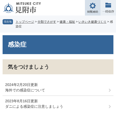
ペ
メ
ー
ニ
閲
ジ
ュ
覧
の
ー
補
トップページ
>
分類でさがす
>
健康・福祉
>
いきいき健康づくり
>
感
現在地
先
を
染症
助
頭
飛
で
ば
本
す。
し
文
感染症
て
本
文
へ
気をつけましょう
2024年2月20日更新
海外での感染症について
2023年8月16日更新
ダニによる感染症に注意しましょう