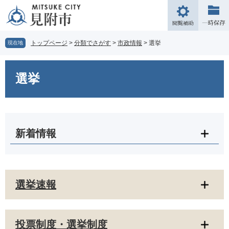
ペ
メ
ー
ニ
閲
ジ
ュ
覧
の
ー
補
トップページ
>
分類でさがす
>
市政情報
>
選挙
現在地
先
を
助
頭
飛
本
で
ば
文
選挙
す。
し
て
本
文
へ
新着情報
選挙速報
投票制度・選挙制度