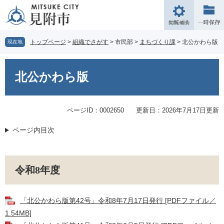
ペ
メ
ー
ニ
閲
ジ
ュ
覧
の
ー
補
トップページ
>
組織でさがす
>
市民部
>
まちづくり課
>
北公かわら版
現在地
先
を
助
頭
飛
本
で
ば
文
北公かわら版
す。
し
て
本
文
ページID：0002650
更新日：2026年7月17日更新
へ
ページ内目次
令和8年度
「北公かわら版第42号」令和8年7月17日発行 [PDFファイル／
1.54MB]