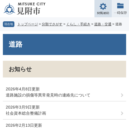
ペ
メ
ー
ニ
閲
ジ
ュ
覧
の
ー
補
トップページ
>
分類でさがす
>
くらし・手続き
>
道路・交通
>
道路
現在地
先
を
助
頭
飛
本
で
ば
文
道路
す。
し
て
本
文
お知らせ
へ
2026年4月8日更新
道路施設の損傷等異常発見時の連絡先について
2026年3月9日更新
社会資本総合整備計画
2026年2月13日更新