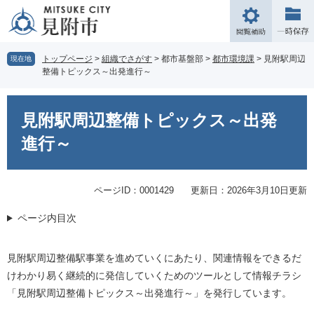
ペ
メ
ー
ニ
閲
ジ
ュ
覧
の
ー
補
トップページ
>
組織でさがす
>
都市基盤部
>
都市環境課
>
見附駅周辺
現在地
先
を
整備トピックス～出発進行～
助
頭
飛
で
ば
本
す。
し
文
見附駅周辺整備トピックス～出発
て
本
進行～
文
へ
ページID：0001429
更新日：2026年3月10日更新
ページ内目次
見附駅周辺整備駅事業を進めていくにあたり、関連情報をできるだ
けわかり易く継続的に発信していくためのツールとして情報チラシ
「見附駅周辺整備トピックス～出発進行～」を発行しています。