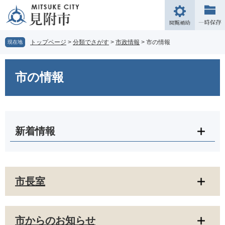
ペ
メ
ー
ニ
閲
ジ
ュ
覧
の
ー
補
トップページ
>
分類でさがす
>
市政情報
>
市の情報
現在地
先
を
助
頭
飛
本
で
ば
文
市の情報
す。
し
て
本
文
へ
新着情報
市長室
市からのお知らせ