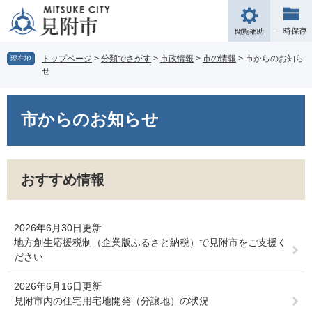
ペ
メ
ー
ニ
閲
ジ
ュ
覧
の
ー
補
トップページ
>
分類でさがす
>
市政情報
>
市の情報
>
市からのお知ら
現在地
先
を
せ
助
頭
飛
で
ば
本
す。
し
文
市からのお知らせ
て
本
文
へ
おすすめ情報
2026年6月30日更新
地方創生応援税制（企業版ふるさと納税）で見附市をご支援く
ださい
2026年6月16日更新
見附市内の住宅用宅地開発（分譲地）の状況