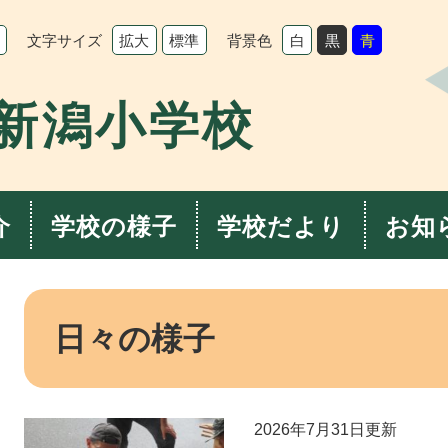
文字サイズ
背景色
拡大
標準
白
黒
青
新潟小学校
介
学校の様子
学校だより
お知
本
文
日々の様子
2026年7月31日更新