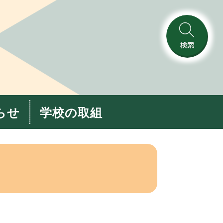
検
索
らせ
学校の取組