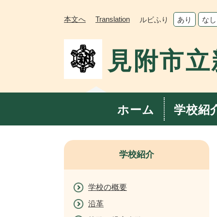
ペ
メ
ー
ニ
本文へ
Translation
ルビふり
あり
なし
ジ
ュ
の
ー
見附市立
先
を
頭
飛
で
ば
す。
し
て
ホーム
学校紹
本
文
へ
学校紹介
学校の概要
沿革