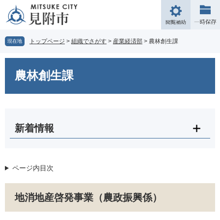
ペ
メ
ー
ニ
閲
ジ
ュ
覧
の
ー
補
トップページ
>
組織でさがす
>
産業経済部
>
農林創生課
現在地
先
を
助
頭
飛
本
で
ば
文
農林創生課
す。
し
て
本
文
へ
新着情報
ページ内目次
地消地産啓発事業（農政振興係）